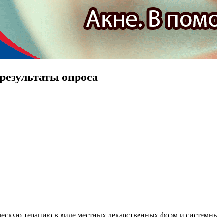
результаты опроса
ическую терапию в виде местных лекарственных форм и системн