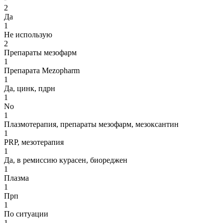
2
Да
1
Не использую
2
Препараты мезофарм
1
Препарата Mezopharm
1
Да, цинк, пдрн
1
No
1
Плазмотерапия, препараты мезофарм, мезоксантин
1
PRP, мезотерапия
1
Да, в ремиссию курасен, биореджен
1
Плазма
1
Прп
1
По ситуации
1