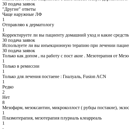
30 подача заявок
"Другие" ответы
Чаще наружные ЛФ
1
Отправляю к дерматологу
1
Корректируете ли вы пациенту домашний уход и какие средства
30 подача заявок
Используете ли вы инъекционную терапию при лечении пациен
30 подача заявок
Только как допом , на работу с пост акне . Мезотерапия от Мез
1
Только в ремиссии
1
Только для лечения постаене : Гиалуаль, Fusion ACN
1
Редко
2
Нет
8
Мезофарм, мезоксантин, микроколлост ( рубцы постакне), экз
1
Плазмотерапия, мезотерапия плуриаль клеарреаль
1
-