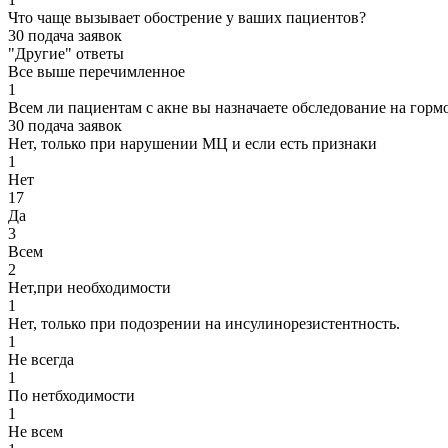
Что чаще вызывает обострение у ваших пациентов?
30 подача заявок
"Другие" ответы
Все выше перечимленное
1
Всем ли пациентам с акне вы назначаете обследование на гор
30 подача заявок
Нет, только при нарушении МЦ и если есть признаки
1
Нет
17
Да
3
Всем
2
Нет,при необходимости
1
Нет, только при подозрении на инсулинорезистентность.
1
Не всегда
1
По нетбходимости
1
Не всем