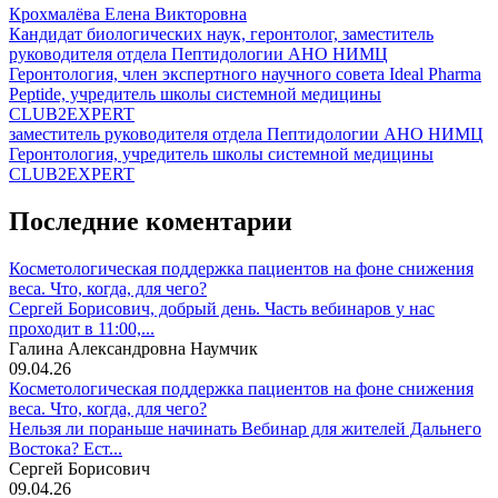
Крохмалёва Елена Викторовна
Кандидат биологических наук, геронтолог, заместитель
руководителя отдела Пептидологии АНО НИМЦ
Геронтология, член экспертного научного совета Ideal Pharma
Peptide, учредитель школы системной медицины
CLUB2EXPERT
заместитель руководителя отдела Пептидологии АНО НИМЦ
Геронтология, учредитель школы системной медицины
CLUB2EXPERT
Последние коментарии
Косметологическая поддержка пациентов на фоне снижения
веса. Что, когда, для чего?
Сергей Борисович, добрый день. Часть вебинаров у нас
проходит в 11:00,...
Галина Александровна Наумчик
09.04.26
Косметологическая поддержка пациентов на фоне снижения
веса. Что, когда, для чего?
Нельзя ли пораньше начинать Вебинар для жителей Дальнего
Востока? Ест...
Сергей Борисович
09.04.26